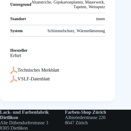
Altanstriche, Gipskartonplatten, Mauerwerk,
Untergrund
Tapeten, Weissputz
Standort
innen
System
Schimmelschutz, Wärmedämmung
Hersteller
Erfurt
Technisches Merkblatt
VSLF-Datenblatt
Lack- und Farbenfabrik
Farben-Shop Zürich
Dietlikon
Albisriederstrasse 226
Alte Dübendorferstrasse 3
8047 Zürich
8305 Dietlikon