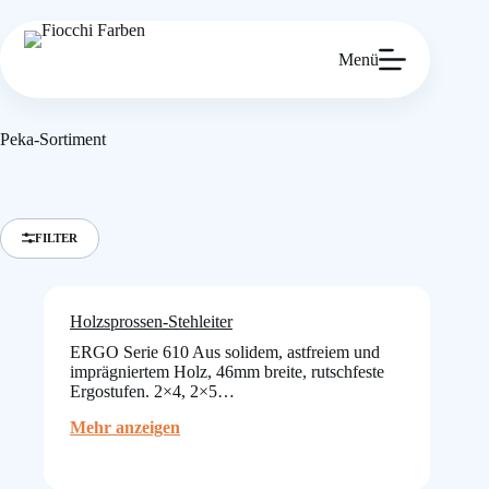
Zum
Inhalt
springen
Menü
Peka-Sortiment
FILTER
Holzsprossen-Stehleiter
ERGO Serie 610 Aus solidem, astfreiem und
imprägniertem Holz, 46mm breite, rutschfeste
Ergostufen. 2×4, 2×5…
:
Mehr anzeigen
Holzsprossen-
Stehleiter