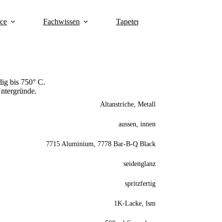
ice
Fachwissen
Tapeten
Über uns
K
ig bis 750° C.
Untergründe.
Altanstriche, Metall
aussen, innen
7715 Aluminium, 7778 Bar-B-Q Black
seidenglanz
spritzfertig
1K-Lacke, lsm