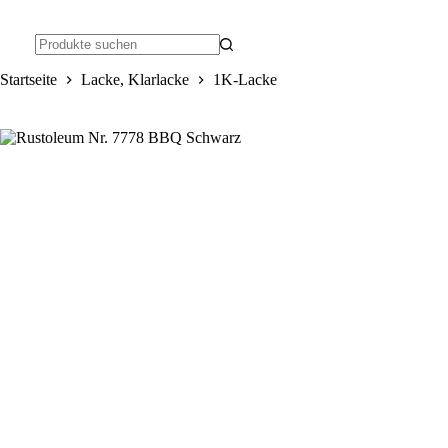
Zum
Inhalt
springen
Keine
Startseite
Lacke, Klarlacke
1K-Lacke
Ergebnisse