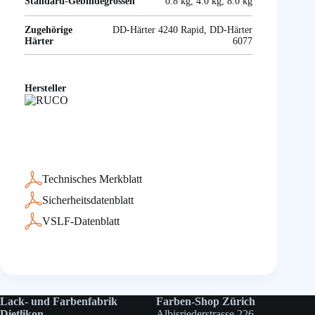
Standard-Gebindegrössen
0.8 kg, 4.0 kg, 8.0 kg
Zugehörige
DD-Härter 4240 Rapid, DD-Härter
Härter
6077
Hersteller
Technisches Merkblatt
Sicherheitsdatenblatt
VSLF-Datenblatt
Lack- und Farbenfabrik
Farben-Shop Zürich
Dietlikon
Albisriederstrasse 226