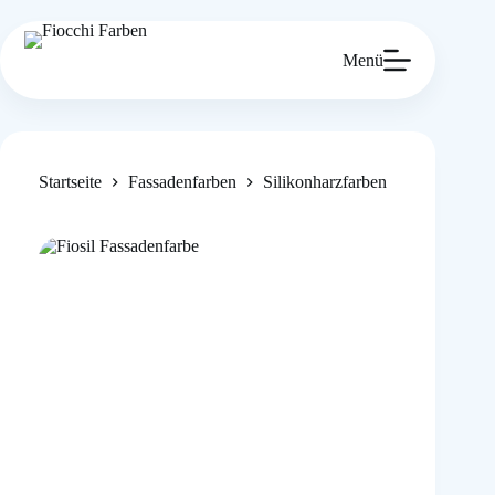
Zum
Inhalt
springen
Menü
Startseite
Fassadenfarben
Silikonharzfarben