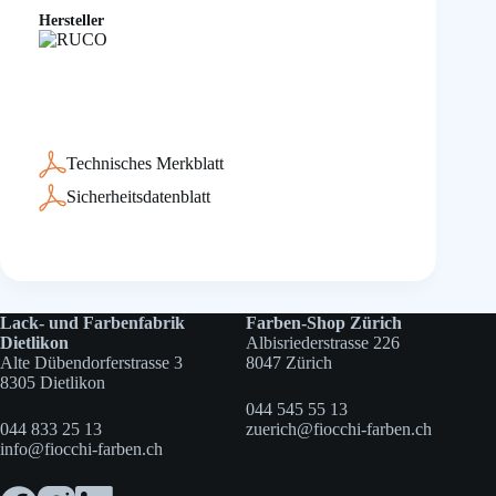
Hersteller
Technisches Merkblatt
Sicherheitsdatenblatt
Lack- und Farbenfabrik
Farben-Shop Zürich
Dietlikon
Albisriederstrasse 226
Alte Dübendorferstrasse 3
8047 Zürich
8305 Dietlikon
044 545 55 13
044 833 25 13
zuerich@fiocchi-farben.ch
info@fiocchi-farben.ch