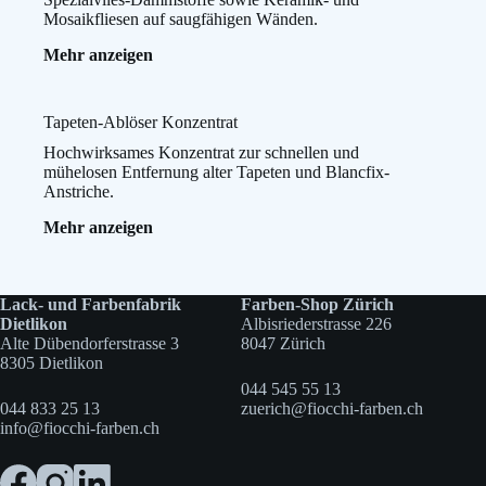
Mosaikfliesen auf saugfähigen Wänden.
:
Mehr anzeigen
Metylan
Kleber
Ovalit
Tapeten-Ablöser Konzentrat
S
Hochwirksames Konzentrat zur schnellen und
mühelosen Entfernung alter Tapeten und Blancfix-
Anstriche.
:
Mehr anzeigen
Tapeten-
Ablöser
Konzentrat
Lack- und Farbenfabrik
Farben-Shop Zürich
Dietlikon
Albisriederstrasse 226
Alte Dübendorferstrasse 3
8047 Zürich
8305 Dietlikon
044 545 55 13
044 833 25 13
zuerich@fiocchi-farben.ch
info@fiocchi-farben.ch