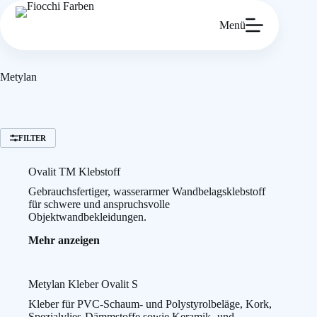
Zum
Inhalt
Menü
springen
Metylan
FILTER
Ovalit TM Klebstoff
Gebrauchsfertiger, wasserarmer Wandbelagsklebstoff
für schwere und anspruchsvolle
Objektwandbekleidungen.
:
Mehr anzeigen
Ovalit
TM
Klebstoff
Metylan Kleber Ovalit S
Kleber für PVC-Schaum- und Polystyrolbeläge, Kork,
Spezialvlies-Dämmstoffe sowie Keramik- und