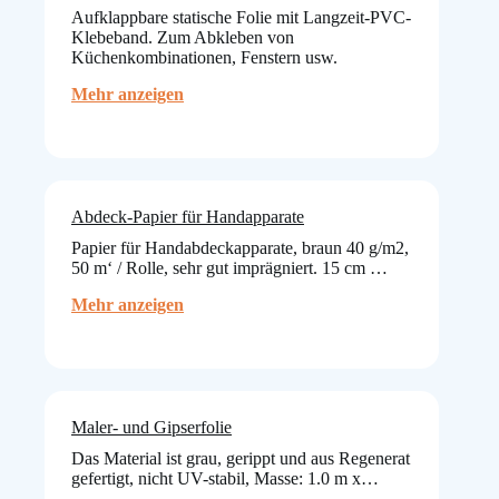
Aufklappbare statische Folie mit Langzeit-PVC-
Klebeband. Zum Abkleben von
Küchenkombinationen, Fenstern usw.
:
Mehr anzeigen
Cover
–
Quick
2,7
m
/
Abdeck-Papier für Handapparate
17
Papier für Handabdeckapparate, braun 40 g/m2,
m
50 m‘ / Rolle, sehr gut imprägniert. 15 cm …
:
Mehr anzeigen
Abdeck-
Papier
für
Handapparate
Maler- und Gipserfolie
Das Material ist grau, gerippt und aus Regenerat
gefertigt, nicht UV-stabil, Masse: 1.0 m x…