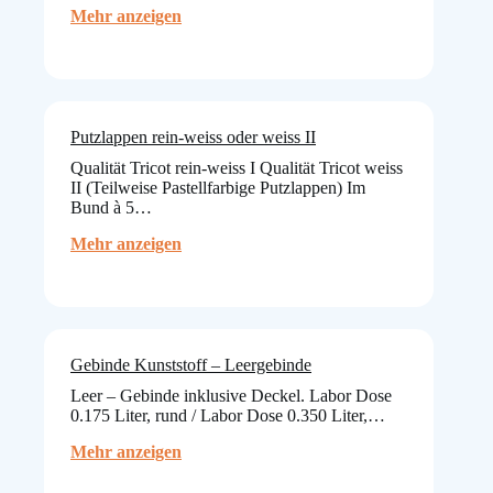
:
Mehr anzeigen
Maler-
und
Gipserfolie
Putzlappen rein-weiss oder weiss II
Qualität Tricot rein-weiss I Qualität Tricot weiss
II (Teilweise Pastellfarbige Putzlappen) Im
Bund à 5…
:
Mehr anzeigen
Putzlappen
rein-
weiss
oder
weiss
II
Gebinde Kunststoff – Leergebinde
Leer – Gebinde inklusive Deckel. Labor Dose
0.175 Liter, rund / Labor Dose 0.350 Liter,…
:
Mehr anzeigen
Gebinde
Kunststoff