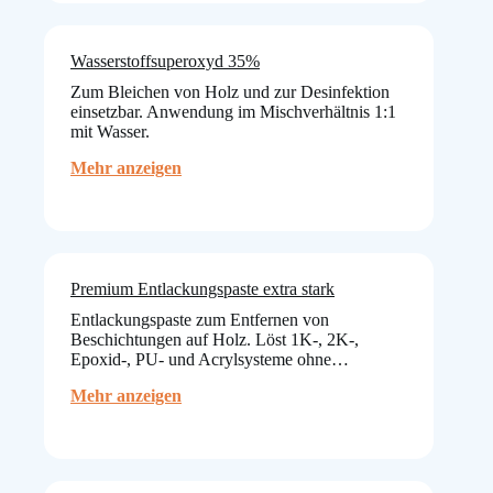
Wasser)
Wasserstoffsuperoxyd 35%
Zum Bleichen von Holz und zur Desinfektion
einsetzbar. Anwendung im Mischverhältnis 1:1
mit Wasser.
:
Mehr anzeigen
Wasserstoffsuperoxyd
35%
Premium Entlackungspaste extra stark
Entlackungspaste zum Entfernen von
Beschichtungen auf Holz. Löst 1K-, 2K-,
Epoxid-, PU- und Acrylsysteme ohne…
:
Mehr anzeigen
Premium
Entlackungspaste
extra
stark