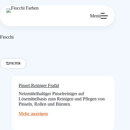
Zum
Inhalt
springen
Menü
Fiocchi
FILTER
Pinsel-Reiniger Frafid
Netzmittelhaltiger Pinselreiniger auf
Lösemittelbasis zum Reinigen und Pflegen von
Pinseln, Rollen und Bürsten.
:
Mehr anzeigen
Pinsel-
Reiniger
Frafid