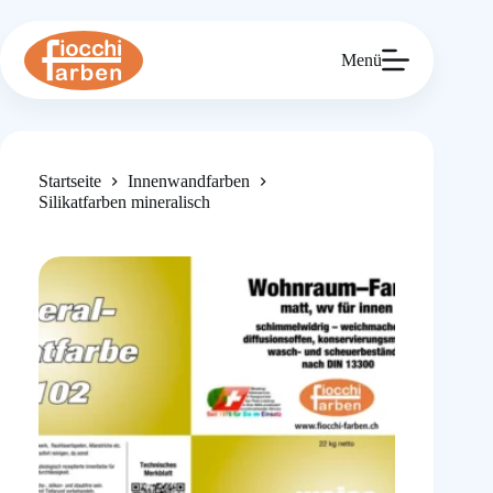
Zum
Inhalt
springen
Menü
Startseite
Innenwand­farben
Silikatfarben mineralisch